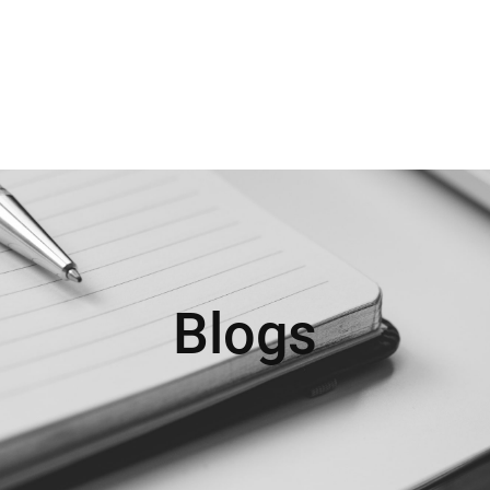
Blogs