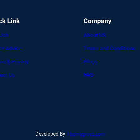
ck Link
Company
 Job
About US
er Advice
Terms and Conditions
ing & Privacy
Blogs
act Us
FAQ
Developed By
Themegrove.com