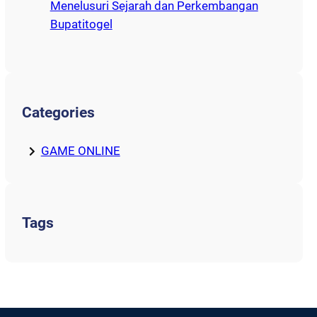
Menelusuri Sejarah dan Perkembangan
Bupatitogel
Categories
GAME ONLINE
Tags