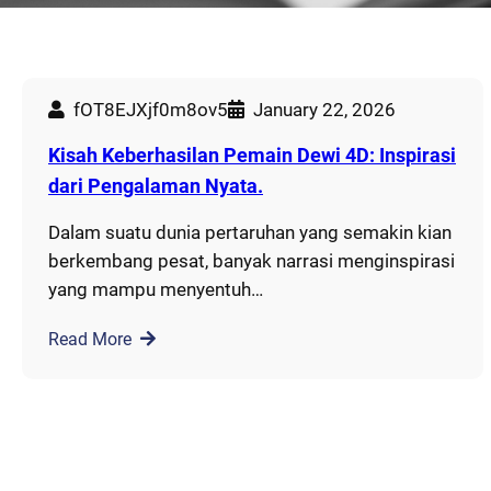
fOT8EJXjf0m8ov5
January 22, 2026
Kisah Keberhasilan Pemain Dewi 4D: Inspirasi
dari Pengalaman Nyata.
Dalam suatu dunia pertaruhan yang semakin kian
berkembang pesat, banyak narrasi menginspirasi
yang mampu menyentuh…
Read More