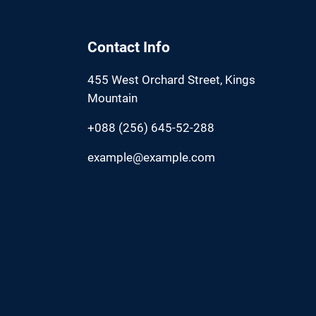
Contact Info
455 West Orchard Street, Kings
Mountain
+088 (256) 645-52-288
example@example.com