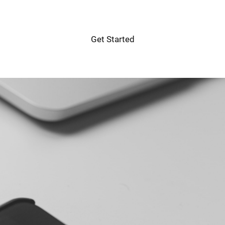
Get Started