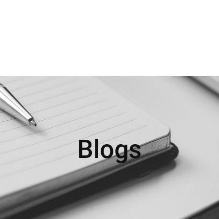
Blogs