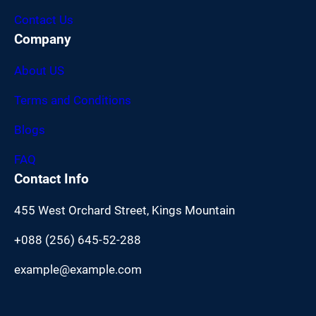
Contact Us
Company
About US
Terms and Conditions
Blogs
FAQ
Contact Info
455 West Orchard Street, Kings Mountain
+088 (256) 645-52-288
example@example.com