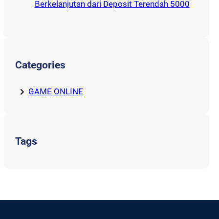
Berkelanjutan dari Deposit Terendah 5000
Categories
GAME ONLINE
Tags