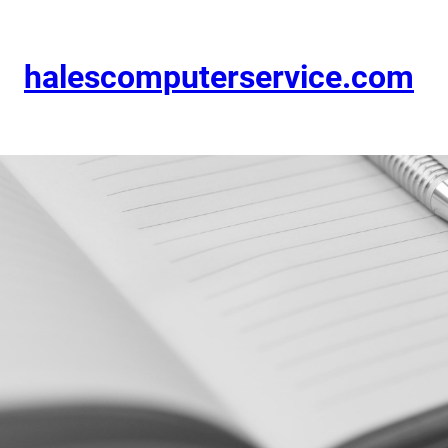
Skip
to
content
halescomputerservice.com