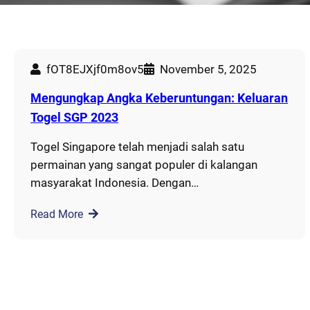
fOT8EJXjf0m8ov5
November 5, 2025
Mengungkap Angka Keberuntungan: Keluaran
Togel SGP 2023
Togel Singapore telah menjadi salah satu
permainan yang sangat populer di kalangan
masyarakat Indonesia. Dengan…
Read More