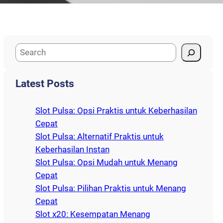
S
e
a
Latest Posts
r
c
Slot Pulsa: Opsi Praktis untuk Keberhasilan
h
Cepat
Slot Pulsa: Alternatif Praktis untuk
Keberhasilan Instan
Slot Pulsa: Opsi Mudah untuk Menang
Cepat
Slot Pulsa: Pilihan Praktis untuk Menang
Cepat
Slot x20: Kesempatan Menang