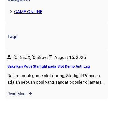
GAME ONLINE
Tags
fOT8EJXjf0m8ov5
August 15, 2025
Saksikan Putri Starlight pada Slot Demo Anti Lag
Dalam ranah game slot daring, Starlight Princess
adalah sebuah opsi yang sangat populer di antara…
Read More