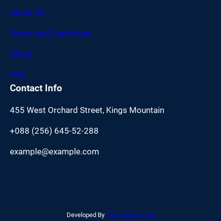
About US
Terms and Conditions
Blogs
FAQ
Contact Info
455 West Orchard Street, Kings Mountain
+088 (256) 645-52-288
example@example.com
Developed By
Themegrove.com