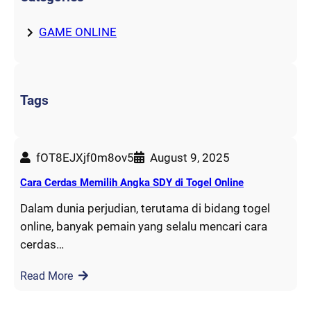
GAME ONLINE
Tags
fOT8EJXjf0m8ov5
August 9, 2025
Cara Cerdas Memilih Angka SDY di Togel Online
Dalam dunia perjudian, terutama di bidang togel
online, banyak pemain yang selalu mencari cara
cerdas…
Read More