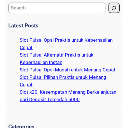
S
e
a
Latest Posts
r
c
Slot Pulsa: Opsi Praktis untuk Keberhasilan
h
Cepat
Slot Pulsa: Alternatif Praktis untuk
Keberhasilan Instan
Slot Pulsa: Opsi Mudah untuk Menang Cepat
Slot Pulsa: Pilihan Praktis untuk Menang
Cepat
Slot x20: Kesempatan Menang Berkelanjutan
dari Deposit Terendah 5000
Categories