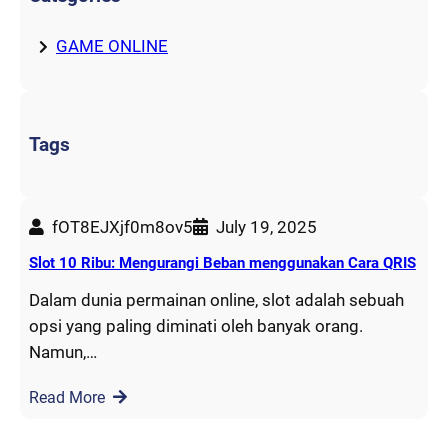
GAME ONLINE
Tags
fOT8EJXjf0m8ov5
July 19, 2025
Slot 10 Ribu: Mengurangi Beban menggunakan Cara QRIS
Dalam dunia permainan online, slot adalah sebuah
opsi yang paling diminati oleh banyak orang.
Namun,…
Read More