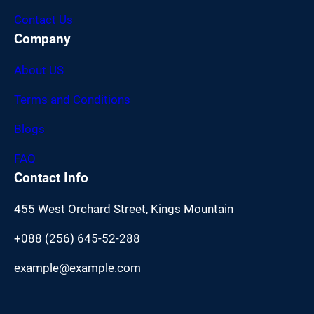
Contact Us
Company
About US
Terms and Conditions
Blogs
FAQ
Contact Info
455 West Orchard Street, Kings Mountain
+088 (256) 645-52-288
example@example.com