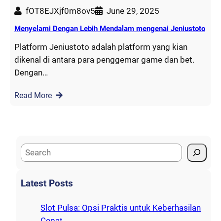
fOT8EJXjf0m8ov5
June 29, 2025
Menyelami Dengan Lebih Mendalam mengenai Jeniustoto
Platform Jeniustoto adalah platform yang kian
dikenal di antara para penggemar game dan bet.
Dengan…
Read More
S
e
a
Latest Posts
r
c
Slot Pulsa: Opsi Praktis untuk Keberhasilan
h
Cepat