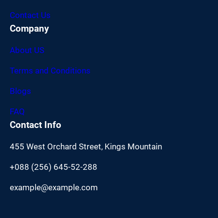
Contact Us
Company
About US
Terms and Conditions
Blogs
FAQ
Contact Info
455 West Orchard Street, Kings Mountain
+088 (256) 645-52-288
example@example.com