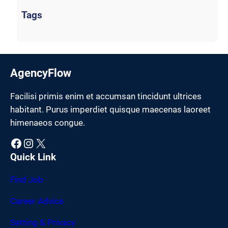
Tags
AgencyFlow
Facilisi primis enim et accumsan tincidunt ultrices
habitant. Purus imperdiet quisque maecenas laoreet
himenaeos congue.
Facebook
Instagram
X
Quick Link
Find Job
Career Advice
Setting & Privacy