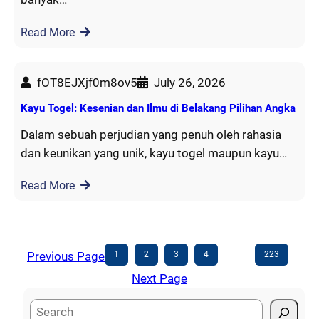
Read More
fOT8EJXjf0m8ov5
July 26, 2026
Kayu Togel: Kesenian dan Ilmu di Belakang Pilihan Angka
Dalam sebuah perjudian yang penuh oleh rahasia
dan keunikan yang unik, kayu togel maupun kayu…
Read More
Previous Page
1
2
3
4
…
223
Next Page
S