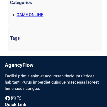
Categories
GAME ONLINE
Tags
AgencyFlow
Facilisi primis enim et accumsan tincidunt ultrices
habitant. Purus imperdiet quisque maecenas laoreet
himenaeos congue.
Facebook
Instagram
X
Quick Link