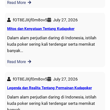
Read More
fOT8EJXjf0m8ov5
July 27, 2026
Mitos dan Kenyataan Tentang Kudapoker
Dalam alam perjudian daring di Indonesia, istilah
kuda poker sering kali terdengar serta memikat
banyak…
Read More
fOT8EJXjf0m8ov5
July 27, 2026
Legenda dan Realita Tentang Permainan Kudapoker
Dalam alam perjudian daring di Indonesia, istilah
kuda poker sering kali terdengar serta memikat
banyak…