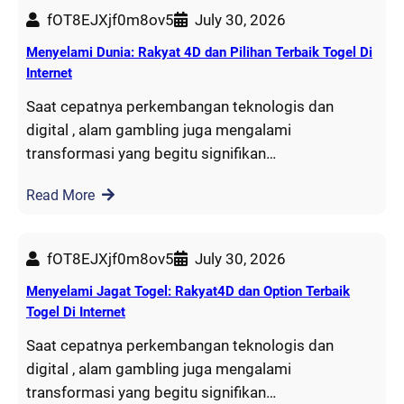
fOT8EJXjf0m8ov5
July 30, 2026
Menyelami Dunia: Rakyat 4D dan Pilihan Terbaik Togel Di
Internet
Saat cepatnya perkembangan teknologis dan
digital , alam gambling juga mengalami
transformasi yang begitu signifikan…
Read More
fOT8EJXjf0m8ov5
July 30, 2026
Menyelami Jagat Togel: Rakyat4D dan Option Terbaik
Togel Di Internet
Saat cepatnya perkembangan teknologis dan
digital , alam gambling juga mengalami
transformasi yang begitu signifikan…