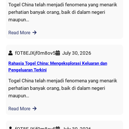
Togel China telah menjadi fenomena yang menarik
perhatian banyak orang, baik di dalam negeri
maupun…
Read More
fOT8EJXjf0m8ov5
July 30, 2026
Rahasia Togel China: Mengeksplorasi Keluaran dan
Pengeluaran Terkini
Togel China telah menjadi fenomena yang menarik
perhatian banyak orang, baik di dalam negeri
maupun…
Read More