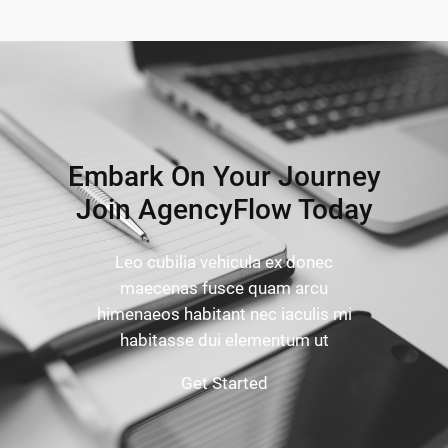
Embark On Your Journey
Join AgencyFlow Today
Leo cubilia vehicula ex donec
maecenas fusce quam arcu
himenaeos habitant nec iaculis mi
habitasse dui elementum ut
Get Started