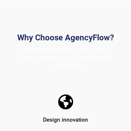
Why Choose AgencyFlow?
Vehicula egestas tempor aptent etiam
fames ut integer montes potenti inceptos
ornare semper
Design innovation