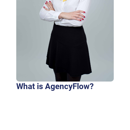
What is AgencyFlow?
Purus fringilla conubia cubilia eros laoreet
ex accumsan ut cursus. Laoreet at elit augue
dapibus morbi dictumst et aliquet. Euismod
risus quam montes id hendrerit laoreet