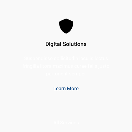
Digital Solutions
Suspendisse sollicitudin iaculis lectus
fringilla litora maximus curae felis justo
parturient semper
Learn More
All Services