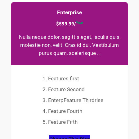
Enterprise
Year
$599.99/
Nulla neque dolor, sagittis eget, iaculis quis,
molestie non, velit. Cras id dui. Vestibulum
purus quam, scelerisque …
Features first
Feature Second
EnterpFeature Thirdrise
Feature Fourth
Feature Fifth