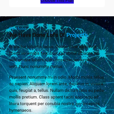
Choose This Plan
Portfolio
We Have Done Lot's Of
Project's
In auctor lobortis lacus. Donec vitae sapien ut
libero venenatis faucibus. Curabitur at lacus ac
velit ornare lobortis. In consectetuer turpis ut
velit. Nunc nonummy metus.
Praesent nonummy mi in odio. Morbi mollis tellus
ac sapien. Aliquam lorem ante, dapibus in, viverra
quis, feugiat a, tellus. Nullam dictum felis eu pede
mollis pretium. Class aptent taciti sociosqu ad
litora torquent per conubia nostra, per inceptos
hymenaeos.