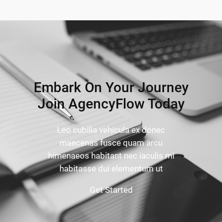
Embark On Your Journey
Join AgencyFlow Today
Leo cubilia vehicula ex donec
maecenas fusce quam arcu
himenaeos habitant nec iaculis mi
habitasse dui elementum ut
Get Started