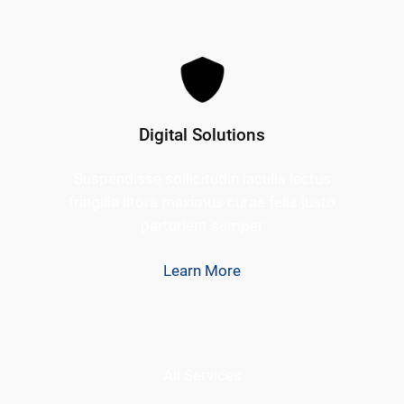
Digital Solutions
Suspendisse sollicitudin iaculis lectus
fringilla litora maximus curae felis justo
parturient semper
Learn More
All Services