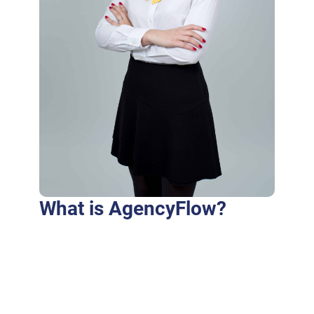
What is AgencyFlow?
Purus fringilla conubia cubilia eros laoreet
ex accumsan ut cursus. Laoreet at elit augue
dapibus morbi dictumst et aliquet. Euismod
risus quam montes id hendrerit laoreet