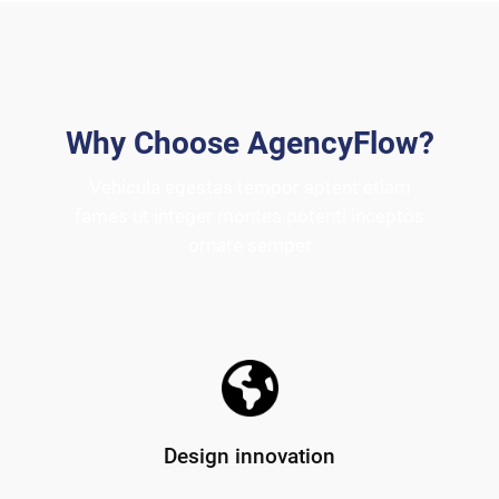
Why Choose AgencyFlow?
Vehicula egestas tempor aptent etiam
fames ut integer montes potenti inceptos
ornare semper
Design innovation