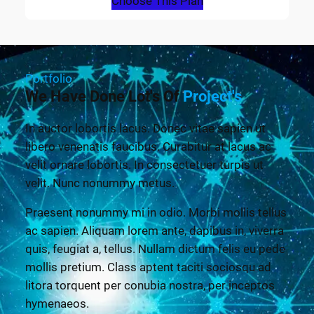
Choose This Plan
Portfolio
We Have Done Lot's Of
Project's
In auctor lobortis lacus. Donec vitae sapien ut
libero venenatis faucibus. Curabitur at lacus ac
velit ornare lobortis. In consectetuer turpis ut
velit. Nunc nonummy metus.
Praesent nonummy mi in odio. Morbi mollis tellus
ac sapien. Aliquam lorem ante, dapibus in, viverra
quis, feugiat a, tellus. Nullam dictum felis eu pede
mollis pretium. Class aptent taciti sociosqu ad
litora torquent per conubia nostra, per inceptos
hymenaeos.