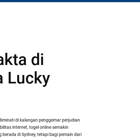
kta di
a Lucky
 diminati di kalangan penggemar perjudian
litas internet, togel online semakin
berada di Sydney, tetapi bagi pemain dari