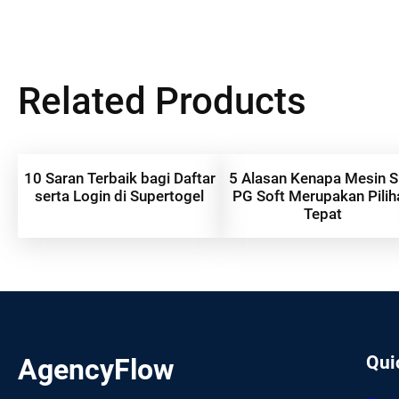
Related Products
10 Saran Terbaik bagi Daftar
5 Alasan Kenapa Mesin S
serta Login di Supertogel
PG Soft Merupakan Pilih
Tepat
Qui
AgencyFlow