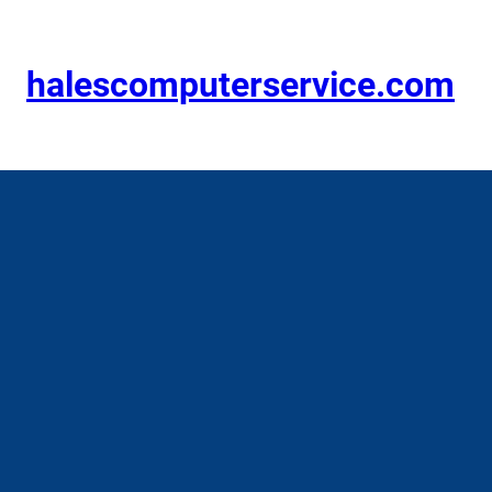
Skip
to
content
halescomputerservice.com