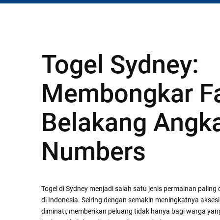
Togel Sydney:
Membongkar Fa
Belakang Angk
Numbers
Togel di Sydney menjadi salah satu jenis permainan paling
di Indonesia. Seiring dengan semakin meningkatnya aksesibi
diminati, memberikan peluang tidak hanya bagi warga yang 