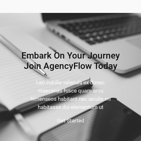
Embark On Your Journey
Join AgencyFlow Today
Leo cubilia vehicula ex donec
maecenas fusce quam arcu
himenaeos habitant nec iaculis mi
habitasse dui elementum ut
Get Started