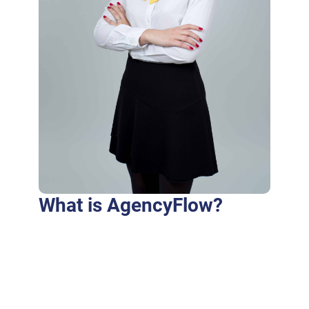
What is AgencyFlow?
Purus fringilla conubia cubilia eros laoreet
ex accumsan ut cursus. Laoreet at elit augue
dapibus morbi dictumst et aliquet. Euismod
risus quam montes id hendrerit laoreet