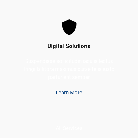
Digital Solutions
Suspendisse sollicitudin iaculis lectus
fringilla litora maximus curae felis justo
parturient semper
Learn More
All Services