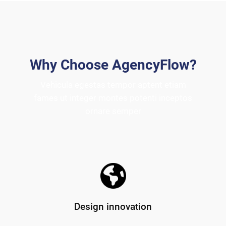
Why Choose AgencyFlow?
Vehicula egestas tempor aptent etiam
fames ut integer montes potenti inceptos
ornare semper
Design innovation