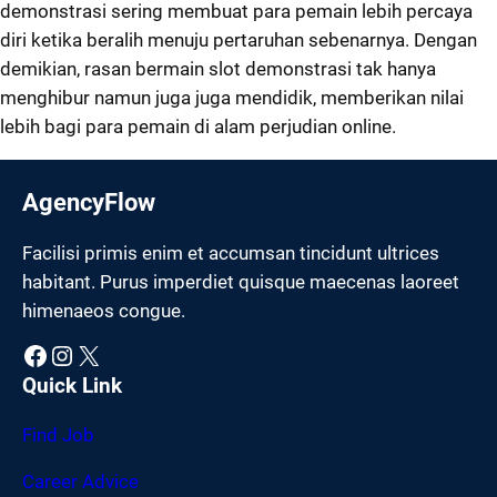
demonstrasi sering membuat para pemain lebih percaya
diri ketika beralih menuju pertaruhan sebenarnya. Dengan
demikian, rasan bermain slot demonstrasi tak hanya
menghibur namun juga juga mendidik, memberikan nilai
lebih bagi para pemain di alam perjudian online.
AgencyFlow
Facilisi primis enim et accumsan tincidunt ultrices
habitant. Purus imperdiet quisque maecenas laoreet
himenaeos congue.
Facebook
Instagram
X
Quick Link
Find Job
Career Advice