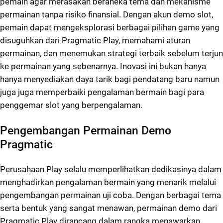
pemain agar merasakan beraneka tema dan mekanisme
permainan tanpa risiko finansial. Dengan akun demo slot,
pemain dapat mengeksplorasi berbagai pilihan game yang
disuguhkan dari Pragmatic Play, memahami aturan
permainan, dan menemukan strategi terbaik sebelum terjun
ke permainan yang sebenarnya. Inovasi ini bukan hanya
hanya menyediakan daya tarik bagi pendatang baru namun
juga juga memperbaiki pengalaman bermain bagi para
penggemar slot yang berpengalaman.
Pengembangan Permainan Demo
Pragmatic
Perusahaan Play selalu memperlihatkan dedikasinya dalam
menghadirkan pengalaman bermain yang menarik melalui
pengembangan permainan uji coba. Dengan berbagai tema
serta bentuk yang sangat menawan, permainan demo dari
Pragmatic Play dirancang dalam rangka menawarkan