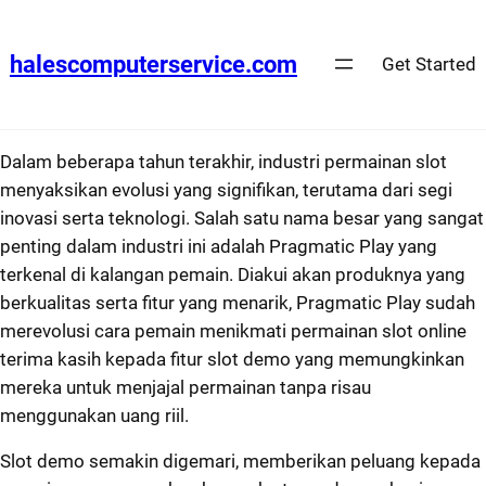
Skip
to
halescomputerservice.com
Get Started
content
Dalam beberapa tahun terakhir, industri permainan slot
menyaksikan evolusi yang signifikan, terutama dari segi
inovasi serta teknologi. Salah satu nama besar yang sangat
penting dalam industri ini adalah Pragmatic Play yang
terkenal di kalangan pemain. Diakui akan produknya yang
berkualitas serta fitur yang menarik, Pragmatic Play sudah
merevolusi cara pemain menikmati permainan slot online
terima kasih kepada fitur slot demo yang memungkinkan
mereka untuk menjajal permainan tanpa risau
menggunakan uang riil.
Slot demo semakin digemari, memberikan peluang kepada