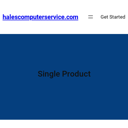
Skip
to
halescomputerservice.com
Get Started
content
Single Product