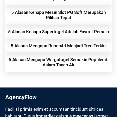
5 Alasan Kenapa Mesin Slot PG Soft Merupakan
Pilihan Tepat
5 Alasan Kenapa Supertogel Adalah Favorit Pemain
5 Alasan Mengapa Rubah4d Menjadi Tren Terkini
5 Alasan Mengapa Wargatogel Semakin Populer di
dalam Tanah Air
AgencyFlow
Facilisi primis enim et accumsan tincidunt ultrices
habitant. Purus imperdiet quisque maecenas laoreet