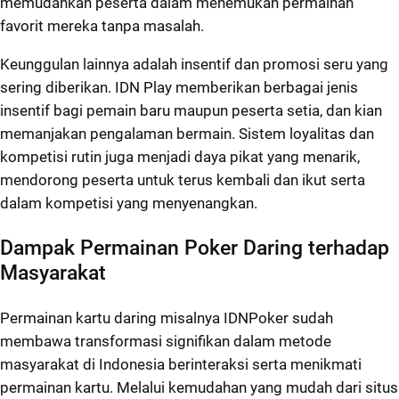
memudahkan peserta dalam menemukan permainan
favorit mereka tanpa masalah.
Keunggulan lainnya adalah insentif dan promosi seru yang
sering diberikan. IDN Play memberikan berbagai jenis
insentif bagi pemain baru maupun peserta setia, dan kian
memanjakan pengalaman bermain. Sistem loyalitas dan
kompetisi rutin juga menjadi daya pikat yang menarik,
mendorong peserta untuk terus kembali dan ikut serta
dalam kompetisi yang menyenangkan.
Dampak Permainan Poker Daring terhadap
Masyarakat
Permainan kartu daring misalnya IDNPoker sudah
membawa transformasi signifikan dalam metode
masyarakat di Indonesia berinteraksi serta menikmati
permainan kartu. Melalui kemudahan yang mudah dari situs