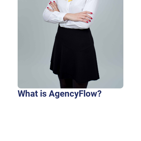
What is AgencyFlow?
Purus fringilla conubia cubilia eros laoreet
ex accumsan ut cursus. Laoreet at elit augue
dapibus morbi dictumst et aliquet. Euismod
risus quam montes id hendrerit laoreet