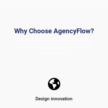
Why Choose AgencyFlow?
Vehicula egestas tempor aptent etiam
fames ut integer montes potenti inceptos
ornare semper
Design innovation