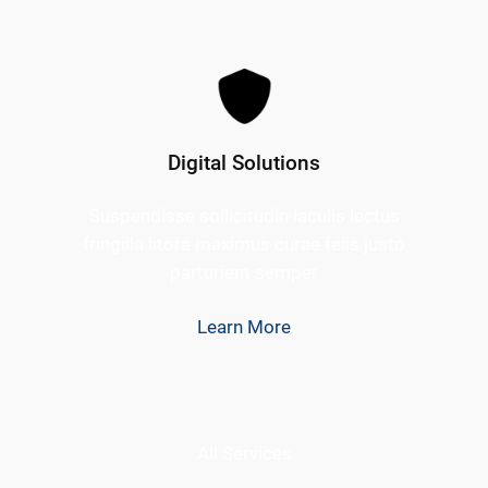
Digital Solutions
Suspendisse sollicitudin iaculis lectus
fringilla litora maximus curae felis justo
parturient semper
Learn More
All Services