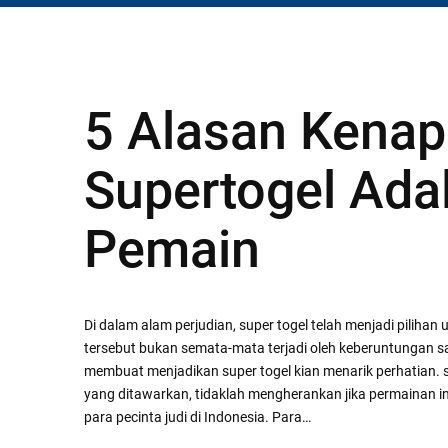
5 Alasan Kenap
Supertogel Adal
Pemain
Di dalam alam perjudian, super togel telah menjadi pilih
tersebut bukan semata-mata terjadi oleh keberuntungan sa
membuat menjadikan super togel kian menarik perhatian.
yang ditawarkan, tidaklah mengherankan jika permainan i
para pecinta judi di Indonesia. Para…