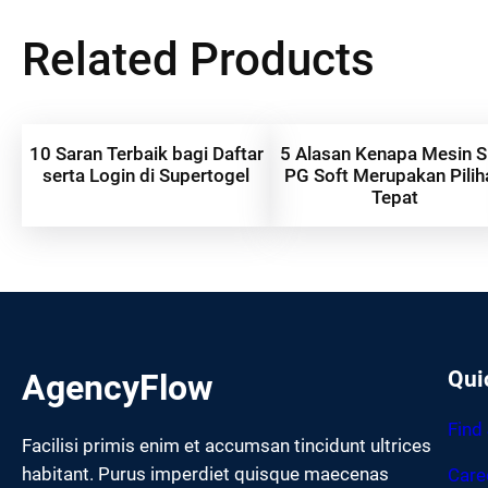
Related Products
10 Saran Terbaik bagi Daftar
5 Alasan Kenapa Mesin S
serta Login di Supertogel
PG Soft Merupakan Pilih
Tepat
Qui
AgencyFlow
Find
Facilisi primis enim et accumsan tincidunt ultrices
habitant. Purus imperdiet quisque maecenas
Care