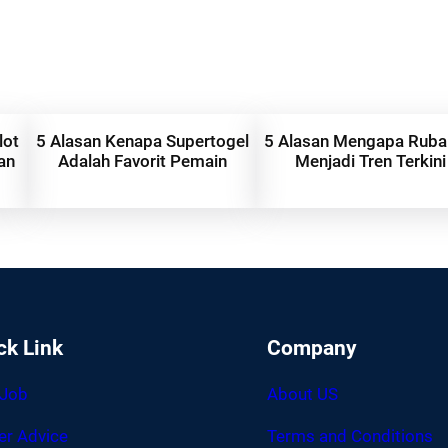
lot
5 Alasan Kenapa Supertogel
5 Alasan Mengapa Rub
an
Adalah Favorit Pemain
Menjadi Tren Terkini
ck Link
Company
 Job
About US
er Advice
Terms and Conditions