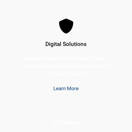
Digital Solutions
Suspendisse sollicitudin iaculis lectus
fringilla litora maximus curae felis justo
parturient semper
Learn More
All Services