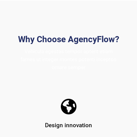
Why Choose AgencyFlow?
Vehicula egestas tempor aptent etiam
fames ut integer montes potenti inceptos
ornare semper
Design innovation