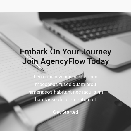
Embark On Your Journey
Join AgencyFlow Today
Leo cubilia vehicula ex donec
maecenas fusce quam arcu
himenaeos habitant nec iaculis mi
habitasse dui elementum ut
Get Started