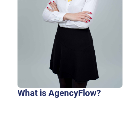
What is AgencyFlow?
Purus fringilla conubia cubilia eros laoreet
ex accumsan ut cursus. Laoreet at elit augue
dapibus morbi dictumst et aliquet. Euismod
risus quam montes id hendrerit laoreet