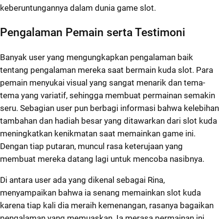
keberuntungannya dalam dunia game slot.
Pengalaman Pemain serta Testimoni
Banyak user yang mengungkapkan pengalaman baik
tentang pengalaman mereka saat bermain kuda slot. Para
pemain menyukai visual yang sangat menarik dan tema-
tema yang variatif, sehingga membuat permainan semakin
seru. Sebagian user pun berbagi informasi bahwa kelebihan
tambahan dan hadiah besar yang ditawarkan dari slot kuda
meningkatkan kenikmatan saat memainkan game ini.
Dengan tiap putaran, muncul rasa keterujaan yang
membuat mereka datang lagi untuk mencoba nasibnya.
Di antara user ada yang dikenal sebagai Rina,
menyampaikan bahwa ia senang memainkan slot kuda
karena tiap kali dia meraih kemenangan, rasanya bagaikan
pengalaman yang memuaskan. Ia merasa permainan ini