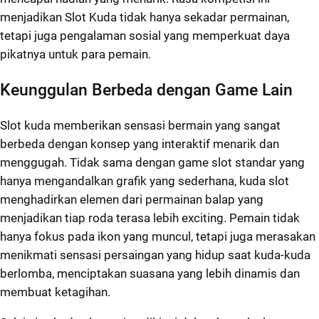
menjadikan Slot Kuda tidak hanya sekadar permainan,
tetapi juga pengalaman sosial yang memperkuat daya
pikatnya untuk para pemain.
Keunggulan Berbeda dengan Game Lain
Slot kuda memberikan sensasi bermain yang sangat
berbeda dengan konsep yang interaktif menarik dan
menggugah. Tidak sama dengan game slot standar yang
hanya mengandalkan grafik yang sederhana, kuda slot
menghadirkan elemen dari permainan balap yang
menjadikan tiap roda terasa lebih exciting. Pemain tidak
hanya fokus pada ikon yang muncul, tetapi juga merasakan
menikmati sensasi persaingan yang hidup saat kuda-kuda
berlomba, menciptakan suasana yang lebih dinamis dan
membuat ketagihan.