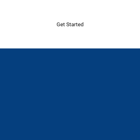
Get Started