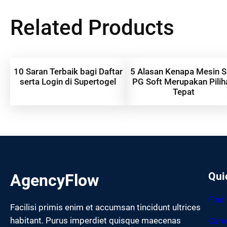
Related Products
10 Saran Terbaik bagi Daftar
5 Alasan Kenapa Mesin S
serta Login di Supertogel
PG Soft Merupakan Pilih
Tepat
Qui
AgencyFlow
Find
Facilisi primis enim et accumsan tincidunt ultrices
habitant. Purus imperdiet quisque maecenas
Care