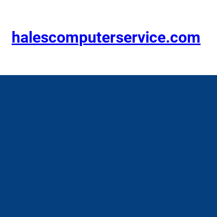
Skip
to
content
halescomputerservice.com