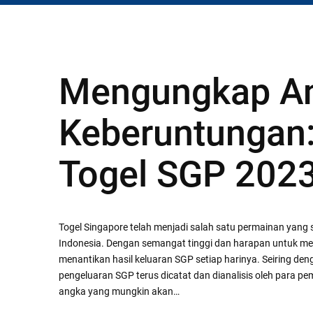
Mengungkap A
Keberuntungan:
Togel SGP 202
Togel Singapore telah menjadi salah satu permainan yang
Indonesia. Dengan semangat tinggi dan harapan untuk me
menantikan hasil keluaran SGP setiap harinya. Seiring den
pengeluaran SGP terus dicatat dan dianalisis oleh para 
angka yang mungkin akan…