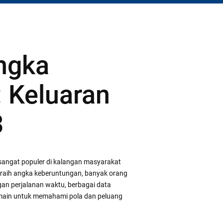
ngka
 Keluaran
3
 sangat populer di kalangan masyarakat
raih angka keberuntungan, banyak orang
gan perjalanan waktu, berbagai data
pemain untuk memahami pola dan peluang