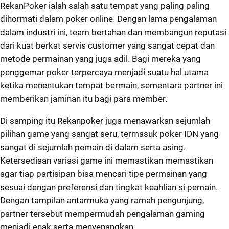
RekanPoker ialah salah satu tempat yang paling paling
dihormati dalam poker online. Dengan lama pengalaman
dalam industri ini, team bertahan dan membangun reputasi
dari kuat berkat servis customer yang sangat cepat dan
metode permainan yang juga adil. Bagi mereka yang
penggemar poker terpercaya menjadi suatu hal utama
ketika menentukan tempat bermain, sementara partner ini
memberikan jaminan itu bagi para member.
Di samping itu Rekanpoker juga menawarkan sejumlah
pilihan game yang sangat seru, termasuk poker IDN yang
sangat di sejumlah pemain di dalam serta asing.
Ketersediaan variasi game ini memastikan memastikan
agar tiap partisipan bisa mencari tipe permainan yang
sesuai dengan preferensi dan tingkat keahlian si pemain.
Dengan tampilan antarmuka yang ramah pengunjung,
partner tersebut mempermudah pengalaman gaming
menjadi enak serta menyenangkan.