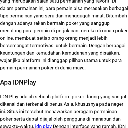
yang merupakan salah satu permainan yang favorit. Di
dalam permainan ini, para pemain bisa merasakan berbagai
tipe permainan yang seru dan menggugah minat. Ditambah
dengan adanya rekan bermain poker yang sanggup
menolong para pemain di perjalanan mereka di ranah poker
online, membuat setiap orang orang menjadi lebih
bersemangat termotivasi untuk bermain. Dengan berbagai
keuntungan dan kemudahan-kemudahan yang disajikan,
wajar jika platform ini dianggap pilihan utama untuk para
pemain permainan poker di dunia maya.
Apa IDNPlay
IDN Play adalah sebuah platform poker daring yang sangat
dikenal dan terkenal di benua Asia, khususnya pada negeri
ini. Situs ini tersebut menawarkan beragam permainan
poker serta dapat dijajal oleh pengguna di manapun dan
sewaktu-waktu.
idn play
Dengan interface yang ramah, IDN