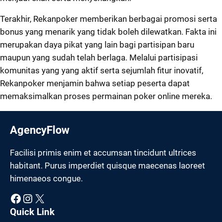
Terakhir, Rekanpoker memberikan berbagai promosi serta
bonus yang menarik yang tidak boleh dilewatkan. Fakta ini
merupakan daya pikat yang lain bagi partisipan baru
maupun yang sudah telah berlaga. Melalui partisipasi
komunitas yang yang aktif serta sejumlah fitur inovatif,
Rekanpoker menjamin bahwa setiap peserta dapat
memaksimalkan proses permainan poker online mereka.
AgencyFlow
Facilisi primis enim et accumsan tincidunt ultrices
habitant. Purus imperdiet quisque maecenas laoreet
himenaeos congue.
Facebook
Instagram
X
Quick Link