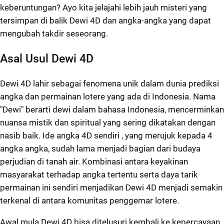
keberuntungan? Ayo kita jelajahi lebih jauh misteri yang
tersimpan di balik Dewi 4D dan angka-angka yang dapat
mengubah takdir seseorang.
Asal Usul Dewi 4D
Dewi 4D lahir sebagai fenomena unik dalam dunia prediksi
angka dan permainan lotere yang ada di Indonesia. Nama
"Dewi" berarti dewi dalam bahasa Indonesia, mencerminkan
nuansa mistik dan spiritual yang sering dikatakan dengan
nasib baik. Ide angka 4D sendiri , yang merujuk kepada 4
angka angka, sudah lama menjadi bagian dari budaya
perjudian di tanah air. Kombinasi antara keyakinan
masyarakat terhadap angka tertentu serta daya tarik
permainan ini sendiri menjadikan Dewi 4D menjadi semakin
terkenal di antara komunitas penggemar lotere.
Awal mula Dewi 4D bisa ditelusuri kembali ke kepercayaan