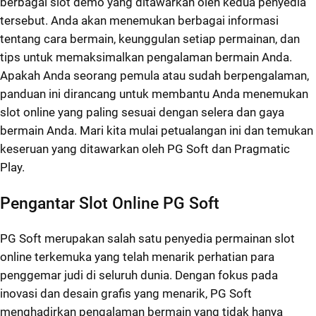
berbagai slot demo yang ditawarkan oleh kedua penyedia
tersebut. Anda akan menemukan berbagai informasi
tentang cara bermain, keunggulan setiap permainan, dan
tips untuk memaksimalkan pengalaman bermain Anda.
Apakah Anda seorang pemula atau sudah berpengalaman,
panduan ini dirancang untuk membantu Anda menemukan
slot online yang paling sesuai dengan selera dan gaya
bermain Anda. Mari kita mulai petualangan ini dan temukan
keseruan yang ditawarkan oleh PG Soft dan Pragmatic
Play.
Pengantar Slot Online PG Soft
PG Soft merupakan salah satu penyedia permainan slot
online terkemuka yang telah menarik perhatian para
penggemar judi di seluruh dunia. Dengan fokus pada
inovasi dan desain grafis yang menarik, PG Soft
menghadirkan pengalaman bermain yang tidak hanya