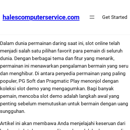
Skip
to
halescomputerservice.com
Get Started
content
Dalam dunia permainan daring saat ini, slot online telah
menjadi salah satu pilihan favorit para pemain di seluruh
dunia. Dengan berbagai tema dan fitur yang menarik,
permainan ini menawarkan pengalaman bermain yang seru
dan menghibur. Di antara penyedia permainan yang paling
populer, PG Soft dan Pragmatic Play menonjol dengan
koleksi slot demo yang mengagumkan. Bagi banyak
pemain, mencoba slot demo adalah langkah awal yang
penting sebelum memutuskan untuk bermain dengan uang
sungguhan.
Artikel ini akan membawa Anda menjelajahi keseruan dari