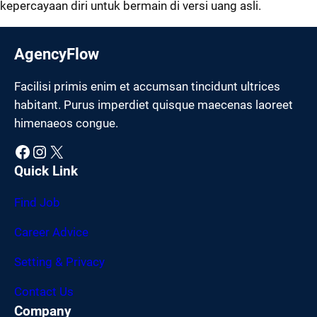
kepercayaan diri untuk bermain di versi uang asli.
AgencyFlow
Facilisi primis enim et accumsan tincidunt ultrices
habitant. Purus imperdiet quisque maecenas laoreet
himenaeos congue.
Facebook
Instagram
X
Quick Link
Find Job
Career Advice
Setting & Privacy
Contact Us
Company