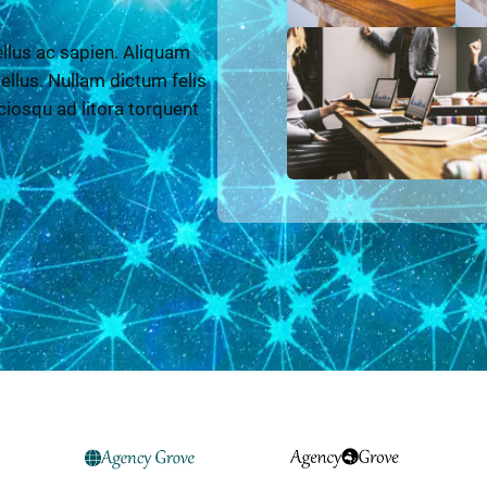
llus ac sapien. Aliquam
 tellus. Nullam dictum felis
ciosqu ad litora torquent