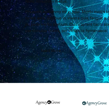
Nunc nonummy metus.
Praesent nonummy mi in odio. Morbi mollis te
lorem ante, dapibus in, viverra quis, feugiat a,
eu pede mollis pretium. Class aptent taciti so
per conubia nostra, per inceptos hymenaeos.
Read More