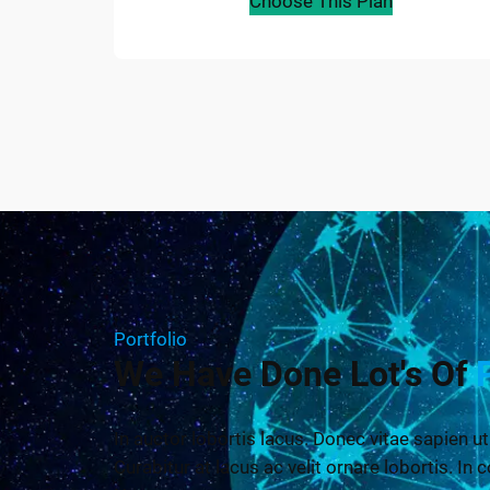
Choose This Plan
Portfolio
We Have Done Lot's Of
In auctor lobortis lacus. Donec vitae sapien ut
Curabitur at lacus ac velit ornare lobortis. In c