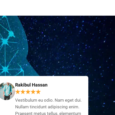
Rakibul Hassan
Vestibulum eu odio. Nam eget dui.
Nullam tincidunt adipiscing enim.
Praesent metus tellus, elementum