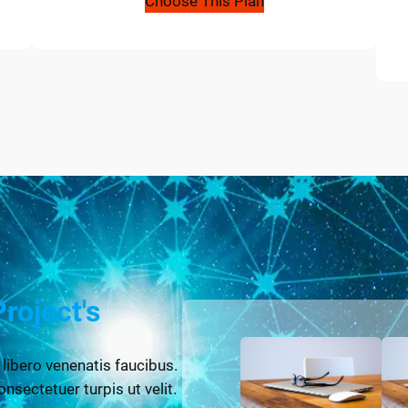
Choose This Plan
Project's
 libero venenatis faucibus.
onsectetuer turpis ut velit.