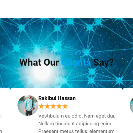
Testimonials
What Our
Clients
Say?
Rakibul Hassan
i.
Vestibulum eu odio. Nam eget dui.
Nullam tincidunt adipiscing enim.
m
Praesent metus tellus, elementum