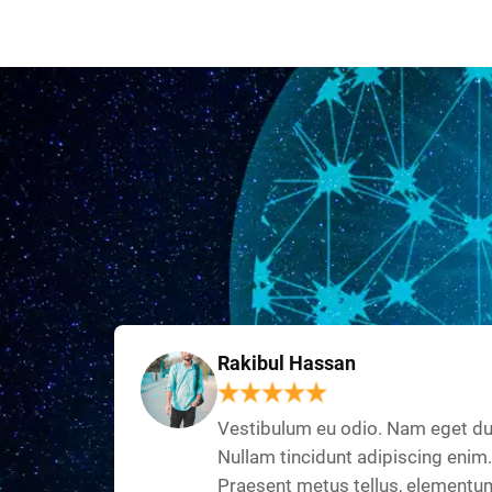
Rakibul Hassan
Vestibulum eu odio. Nam eget du
Nullam tincidunt adipiscing enim.
Praesent metus tellus, elementu