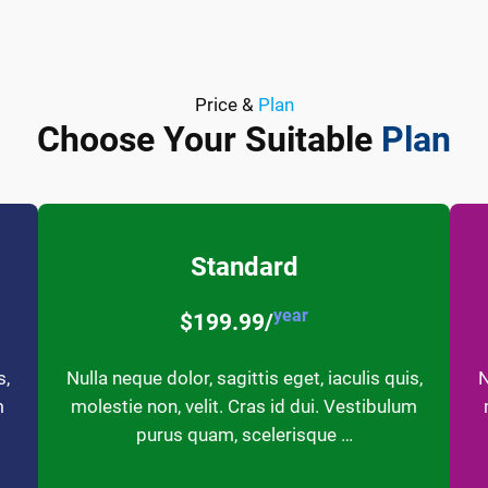
Price &
Plan
Choose Your Suitable
Plan
Standard
year
$199.99/
s,
Nulla neque dolor, sagittis eget, iaculis quis,
N
m
molestie non, velit. Cras id dui. Vestibulum
purus quam, scelerisque …