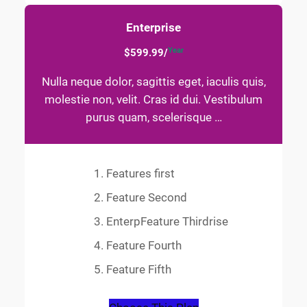
Enterprise
Year
$599.99/
Nulla neque dolor, sagittis eget, iaculis quis,
molestie non, velit. Cras id dui. Vestibulum
purus quam, scelerisque …
Features first
Feature Second
EnterpFeature Thirdrise
Feature Fourth
Feature Fifth