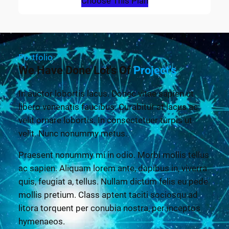
Choose This Plan
Portfolio
We Have Done Lot's Of
Project's
In auctor lobortis lacus. Donec vitae sapien ut
libero venenatis faucibus. Curabitur at lacus ac
velit ornare lobortis. In consectetuer turpis ut
velit. Nunc nonummy metus.
Praesent nonummy mi in odio. Morbi mollis tellus
ac sapien. Aliquam lorem ante, dapibus in, viverra
quis, feugiat a, tellus. Nullam dictum felis eu pede
mollis pretium. Class aptent taciti sociosqu ad
litora torquent per conubia nostra, per inceptos
hymenaeos.