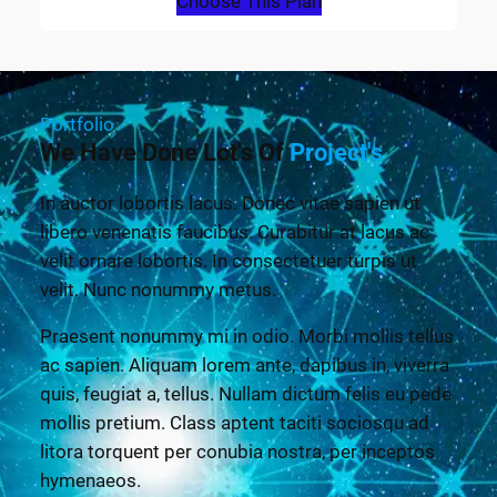
Choose This Plan
Portfolio
We Have Done Lot's Of
Project's
In auctor lobortis lacus. Donec vitae sapien ut
libero venenatis faucibus. Curabitur at lacus ac
velit ornare lobortis. In consectetuer turpis ut
velit. Nunc nonummy metus.
Praesent nonummy mi in odio. Morbi mollis tellus
ac sapien. Aliquam lorem ante, dapibus in, viverra
quis, feugiat a, tellus. Nullam dictum felis eu pede
mollis pretium. Class aptent taciti sociosqu ad
litora torquent per conubia nostra, per inceptos
hymenaeos.