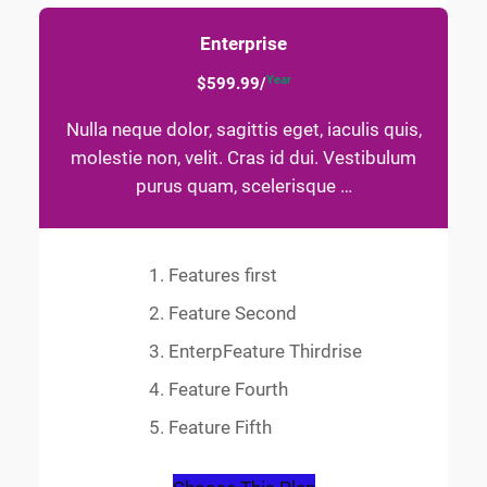
Enterprise
Year
$599.99/
Nulla neque dolor, sagittis eget, iaculis quis,
molestie non, velit. Cras id dui. Vestibulum
purus quam, scelerisque …
Features first
Feature Second
EnterpFeature Thirdrise
Feature Fourth
Feature Fifth