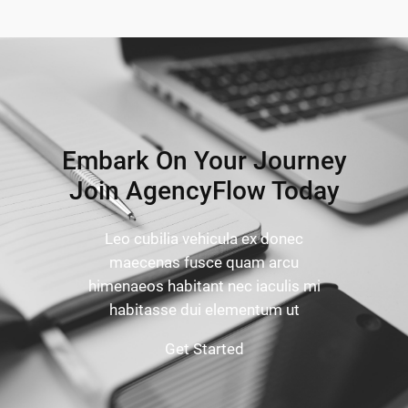
Embark On Your Journey
Join AgencyFlow Today
Leo cubilia vehicula ex donec
maecenas fusce quam arcu
himenaeos habitant nec iaculis mi
habitasse dui elementum ut
Get Started