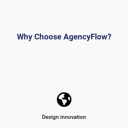
Why Choose AgencyFlow?
Vehicula egestas tempor aptent etiam
fames ut integer montes potenti inceptos
ornare semper
Design innovation