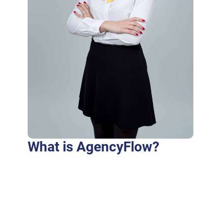
What is AgencyFlow?
Purus fringilla conubia cubilia eros laoreet
ex accumsan ut cursus. Laoreet at elit augue
dapibus morbi dictumst et aliquet. Euismod
risus quam montes id hendrerit laoreet