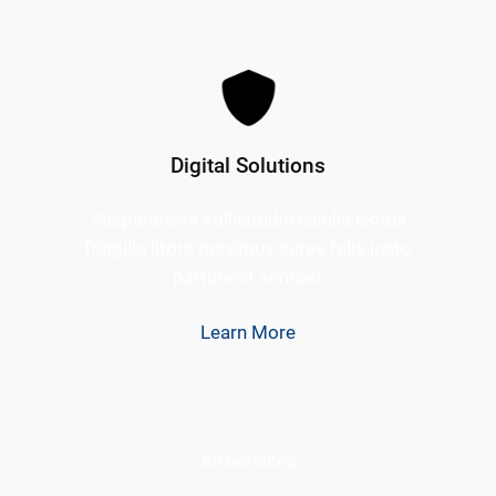
Digital Solutions
Suspendisse sollicitudin iaculis lectus
fringilla litora maximus curae felis justo
parturient semper
Learn More
All Services