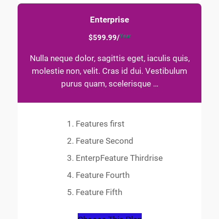
Enterprise
Year
$599.99/
Nulla neque dolor, sagittis eget, iaculis quis,
molestie non, velit. Cras id dui. Vestibulum
purus quam, scelerisque …
Features first
Feature Second
EnterpFeature Thirdrise
Feature Fourth
Feature Fifth