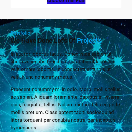
Choose This Plan
Portfolio
We Have Done Lot's Of
Project's
In auctor lobortis lacus. Donec vitae sapien ut
libero venenatis faucibus. Curabitur at lacus ac
velit ornare lobortis. In consectetuer turpis ut
velit. Nunc nonummy metus.
Praesent nonummy mi in odio. Morbi mollis tellus
ac sapien. Aliquam lorem ante, dapibus in, viverra
quis, feugiat a, tellus. Nullam dictum felis eu pede
mollis pretium. Class aptent taciti sociosqu ad
litora torquent per conubia nostra, per inceptos
hymenaeos.