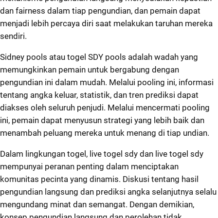
dan fairness dalam tiap pengundian, dan pemain dapat
menjadi lebih percaya diri saat melakukan taruhan mereka
sendiri.
Sidney pools atau togel SDY pools adalah wadah yang
memungkinkan pemain untuk bergabung dengan
pengundian ini dalam mudah. Melalui pooling ini, informasi
tentang angka keluar, statistik, dan tren prediksi dapat
diakses oleh seluruh penjudi. Melalui mencermati pooling
ini, pemain dapat menyusun strategi yang lebih baik dan
menambah peluang mereka untuk menang di tiap undian.
Dalam lingkungan togel, live togel sdy dan live togel sdy
mempunyai peranan penting dalam menciptakan
komunitas pecinta yang dinamis. Diskusi tentang hasil
pengundian langsung dan prediksi angka selanjutnya selalu
mengundang minat dan semangat. Dengan demikian,
konsep pengundian langsung dan perolehan tidak