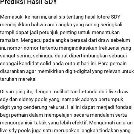
Prediksi Hasil SDY
Memasuki ke hari ini, analisis tentang hasil lotere SDY
menunjukkan bahwa arah angka yang sering seringkali
tampil dapat jadi petunjuk penting untuk menentukan
ramalan. Mengacu pada angka berasal dari draw sebelum
ini, nomor-nomor tertentu mengindikasikan frekuensi yang
sangat sering, sehingga dapat dipertimbangkan sebagai
sebagai kandidat solid pada output hari ini. Para pemain
disarankan agar memikirkan digit-digital yang relevan untuk
taruhan mereka.
Di samping itu, dengan melihat tanda-tanda dari live draw
sdy dan sidney pools yang, nampak adanya bertumpuk
digit yang cenderung rekurat. Hal ini dapat menjadi fondasi
bagi pemain dalam mempelajari secara mendalam serta
mengorganisir taktik yang lebih efektif. Mengamati anjuran
live sdy pools juga satu merupakan langkah tindakan yang