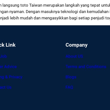
 langsung toto Taiwan merupakan langkah yang tepat untu
dengan nyaman. Dengan masuknya teknologi dan kemudahan 
njadi lebih mudah dan mengasyikkan bagi setiap penjudi to
ck Link
Company
 Job
About US
er Advice
Terms and Conditions
ing & Privacy
Blogs
act Us
FAQ