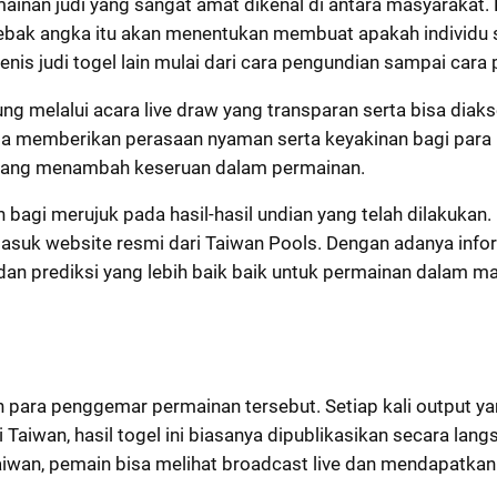
ainan judi yang sangat amat dikenal di antara masyarakat
nebak angka itu akan menentukan membuat apakah individu 
enis judi togel lain mulai dari cara pengundian sampai car
ng melalui acara live draw yang transparan serta bisa diakse
ga memberikan perasaan nyaman serta keyakinan bagi para 
, yang menambah keseruan dalam permainan.
n bagi merujuk pada hasil-hasil undian yang telah dilakukan.
masuk website resmi dari Taiwan Pools. Dengan adanya infor
an prediksi yang lebih baik baik untuk permainan dalam m
h para penggemar permainan tersebut. Setiap kali output y
 Taiwan, hasil togel ini biasanya dipublikasikan secara la
iwan, pemain bisa melihat broadcast live dan mendapatkan