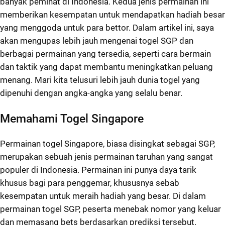
banyak peminat di Indonesia. Kedua jenis permainan ini
memberikan kesempatan untuk mendapatkan hadiah besar
yang menggoda untuk para bettor. Dalam artikel ini, saya
akan mengupas lebih jauh mengenai togel SGP dan
berbagai permainan yang tersedia, seperti cara bermain
dan taktik yang dapat membantu meningkatkan peluang
menang. Mari kita telusuri lebih jauh dunia togel yang
dipenuhi dengan angka-angka yang selalu benar.
Memahami Togel Singapore
Permainan togel Singapore, biasa disingkat sebagai SGP,
merupakan sebuah jenis permainan taruhan yang sangat
populer di Indonesia. Permainan ini punya daya tarik
khusus bagi para penggemar, khususnya sebab
kesempatan untuk meraih hadiah yang besar. Di dalam
permainan togel SGP, peserta menebak nomor yang keluar
dan memasang bets berdasarkan prediksi tersebut.