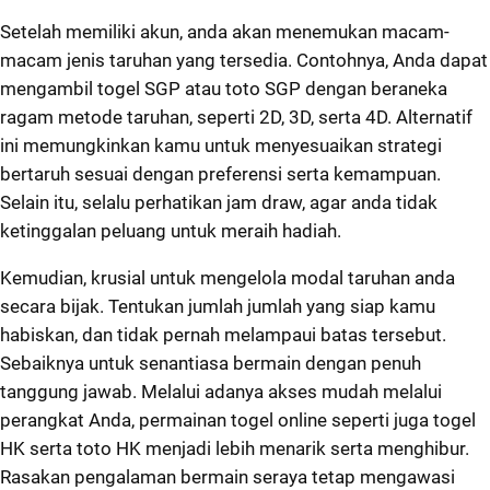
Setelah memiliki akun, anda akan menemukan macam-
macam jenis taruhan yang tersedia. Contohnya, Anda dapat
mengambil togel SGP atau toto SGP dengan beraneka
ragam metode taruhan, seperti 2D, 3D, serta 4D. Alternatif
ini memungkinkan kamu untuk menyesuaikan strategi
bertaruh sesuai dengan preferensi serta kemampuan.
Selain itu, selalu perhatikan jam draw, agar anda tidak
ketinggalan peluang untuk meraih hadiah.
Kemudian, krusial untuk mengelola modal taruhan anda
secara bijak. Tentukan jumlah jumlah yang siap kamu
habiskan, dan tidak pernah melampaui batas tersebut.
Sebaiknya untuk senantiasa bermain dengan penuh
tanggung jawab. Melalui adanya akses mudah melalui
perangkat Anda, permainan togel online seperti juga togel
HK serta toto HK menjadi lebih menarik serta menghibur.
Rasakan pengalaman bermain seraya tetap mengawasi