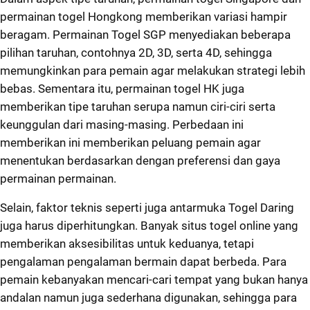
permainan togel Hongkong memberikan variasi hampir
beragam. Permainan Togel SGP menyediakan beberapa
pilihan taruhan, contohnya 2D, 3D, serta 4D, sehingga
memungkinkan para pemain agar melakukan strategi lebih
bebas. Sementara itu, permainan togel HK juga
memberikan tipe taruhan serupa namun ciri-ciri serta
keunggulan dari masing-masing. Perbedaan ini
memberikan ini memberikan peluang pemain agar
menentukan berdasarkan dengan preferensi dan gaya
permainan permainan.
Selain, faktor teknis seperti juga antarmuka Togel Daring
juga harus diperhitungkan. Banyak situs togel online yang
memberikan aksesibilitas untuk keduanya, tetapi
pengalaman pengalaman bermain dapat berbeda. Para
pemain kebanyakan mencari-cari tempat yang bukan hanya
andalan namun juga sederhana digunakan, sehingga para