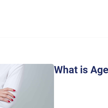
What is Ag
Purus fringilla conubia cubili
Laoreet at elit augue dapibus
quam montes id hendrerit lao
Ligula iaculis turpis per elit 