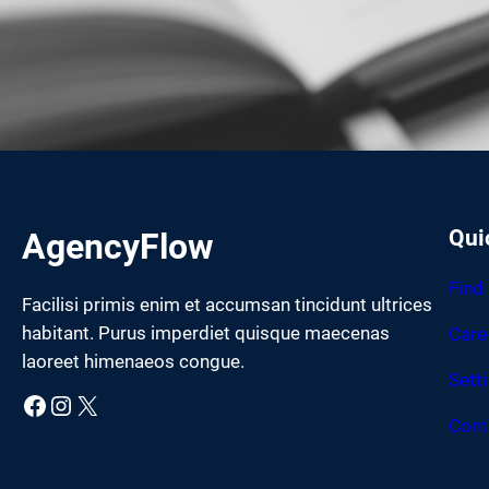
Qui
AgencyFlow
Find
Facilisi primis enim et accumsan tincidunt ultrices
habitant. Purus imperdiet quisque maecenas
Care
laoreet himenaeos congue.
Sett
Facebook
Instagram
X
Cont