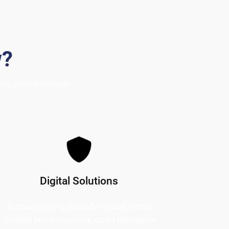
w?
ptos ornare semper
Digital Solutions
Suspendisse sollicitudin iaculis lectus
fringilla litora maximus curae felis justo