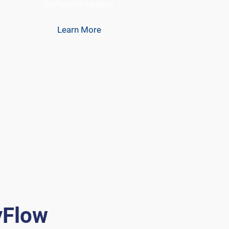
parturient semper
Learn More
yFlow