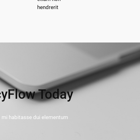
hendrerit
cyFlow Today
s mi habitasse dui elementum