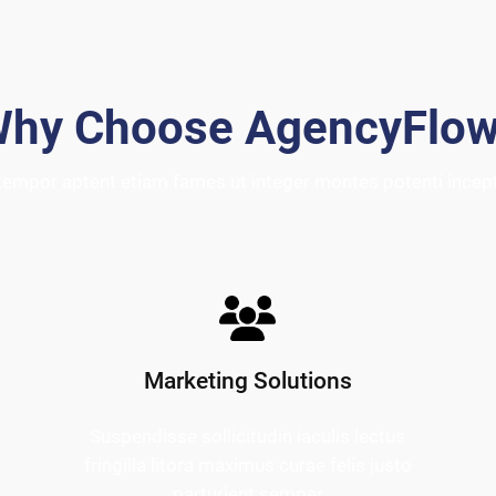
hy Choose AgencyFlo
tempor aptent etiam fames ut integer montes potenti ince
Marketing Solutions
Suspendisse sollicitudin iaculis lectus
fringilla litora maximus curae felis justo
parturient semper