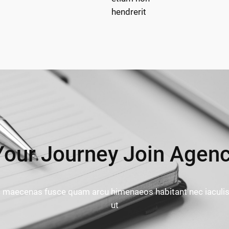
hendrerit
our Journey Join Agen
ec maecenas fusce quam arcu himenaeos habitant nec iaculi
ut