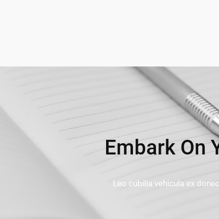
Embark On Y
Leo cubilia vehicula ex don