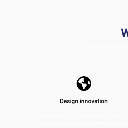
W
Vehicula egestas 
Design innovation
Suspendisse sollicitudin iaculis lectus
fringilla litora maximus curae felis justo