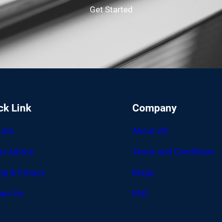
Get Started
ck Link
Company
 Job
About US
er Advice
Terms and Conditions
ing & Privacy
Blogs
act Us
FAQ