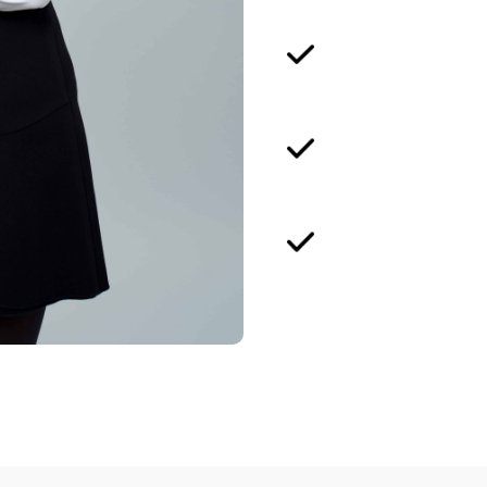
Strategic Appr
Client-Centric
Collaborative 
About Us