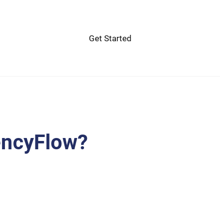
Get Started
encyFlow?
a eros laoreet ex accumsan ut cursus.
 morbi dictumst et aliquet. Euismod risus
reet commodo vulputate suscipit dis vitae.
hendrerit dictum non.