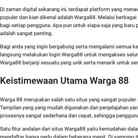
Skip
Di zaman digital sekarang ini, terdapat platform yang men
to
populer dan kian dikenal adalah Warga88. Melalui berba
content
bagi setiap pengguna. Apa pun untuk siapa saja yang baru
adalah sangat penting.
Bagi anda yang ingin bergabung serta mengalami semua ke
langsung melakukan login Warga88 untuk mengakses seluru
Warga88 berjanji sesuatu yang unik serta menarik untuk s
Keistimewaan Utama Warga 88
Warga 88 merupakan salah satu situs yang sangat popule
Tampilan yang yang mudah digunakan dan penjelajahan ya
prosesnya sangat sederhana dan cepat, sehingga pengguna 
Satu fitur andalan dari situs Warga88 yaitu kemudahan da
mendaftar hanya perlu dalam beberapa menit. Di samping 