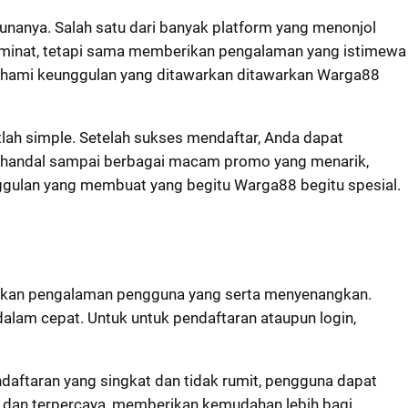
unanya. Salah satu dari banyak platform yang menonjol
 minat, tetapi sama memberikan pengalaman yang istimewa
memahami keunggulan yang ditawarkan ditawarkan Warga88
lah simple. Setelah sukses mendaftar, Anda dapat
ng handal sampai berbagai macam promo yang menarik,
nggulan yang membuat yang begitu Warga88 begitu spesial.
erikan pengalaman pengguna yang serta menyenangkan.
lam cepat. Untuk untuk pendaftaran ataupun login,
daftaran yang singkat dan tidak rumit, pengguna dapat
g dan terpercaya, memberikan kemudahan lebih bagi