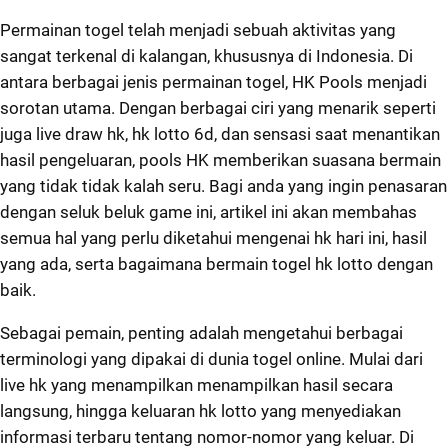
Skip
Permainan togel telah menjadi sebuah aktivitas yang
to
sangat terkenal di kalangan, khususnya di Indonesia. Di
content
antara berbagai jenis permainan togel, HK Pools menjadi
sorotan utama. Dengan berbagai ciri yang menarik seperti
juga live draw hk, hk lotto 6d, dan sensasi saat menantikan
hasil pengeluaran, pools HK memberikan suasana bermain
yang tidak tidak kalah seru. Bagi anda yang ingin penasaran
dengan seluk beluk game ini, artikel ini akan membahas
semua hal yang perlu diketahui mengenai hk hari ini, hasil
yang ada, serta bagaimana bermain togel hk lotto dengan
baik.
Sebagai pemain, penting adalah mengetahui berbagai
terminologi yang dipakai di dunia togel online. Mulai dari
live hk yang menampilkan menampilkan hasil secara
langsung, hingga keluaran hk lotto yang menyediakan
informasi terbaru tentang nomor-nomor yang keluar. Di