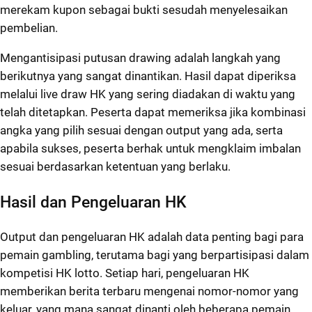
merekam kupon sebagai bukti sesudah menyelesaikan
pembelian.
Mengantisipasi putusan drawing adalah langkah yang
berikutnya yang sangat dinantikan. Hasil dapat diperiksa
melalui live draw HK yang sering diadakan di waktu yang
telah ditetapkan. Peserta dapat memeriksa jika kombinasi
angka yang pilih sesuai dengan output yang ada, serta
apabila sukses, peserta berhak untuk mengklaim imbalan
sesuai berdasarkan ketentuan yang berlaku.
Hasil dan Pengeluaran HK
Output dan pengeluaran HK adalah data penting bagi para
pemain gambling, terutama bagi yang berpartisipasi dalam
kompetisi HK lotto. Setiap hari, pengeluaran HK
memberikan berita terbaru mengenai nomor-nomor yang
keluar, yang mana sangat dinanti oleh beberapa pemain.