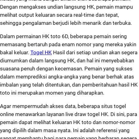
Dengan mengakses undian langsung HK, pemain mampu
melihat output keluaran secara real-time dan tepat,
sehingga pengalaman berjudi lebih menarik dan terbuka.
Dalam permainan HK toto 6D, beberapa pemain sering
memasang bertaruh pada enam nomor yang mereka yakin
bakal keluar.
Togel HK
Hasil dari setiap undian akan segera
diumumkan dalam langsung HK, dan hal ini menyebabkan
suasana penuh dengan kecemasan. Pemain yang sukses
dalam memprediksi angka-angka yang benar berhak atas
imbalan yang telah ditentukan, dan pemberitahuan hasil HK
toto ini merupakan momen yang diharapkan.
Agar mempermudah akses data, beberapa situs togel
online menawarkan layanan live draw togel HK. Di sini, para
pemain dapat melihat keluaran HK toto dan nomor-nomor
yang dipilih dalam masa nyata. Ini adalah referensi yang
sangat membantu bagi para pemain yang berharap segera