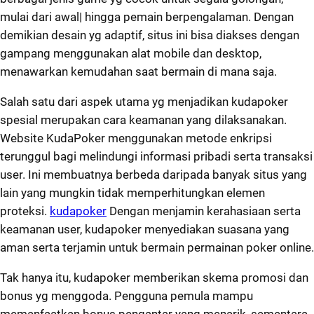
mulai dari awal| hingga pemain berpengalaman. Dengan
demikian desain yg adaptif, situs ini bisa diakses dengan
gampang menggunakan alat mobile dan desktop,
menawarkan kemudahan saat bermain di mana saja.
Salah satu dari aspek utama yg menjadikan kudapoker
spesial merupakan cara keamanan yang dilaksanakan.
Website KudaPoker menggunakan metode enkripsi
terunggul bagi melindungi informasi pribadi serta transaksi
user. Ini membuatnya berbeda daripada banyak situs yang
lain yang mungkin tidak memperhitungkan elemen
proteksi.
kudapoker
Dengan menjamin kerahasiaan serta
keamanan user, kudapoker menyediakan suasana yang
aman serta terjamin untuk bermain permainan poker online.
Tak hanya itu, kudapoker memberikan skema promosi dan
bonus yg menggoda. Pengguna pemula mampu
memanfaatkan bonus pengantar yang menarik, sementara