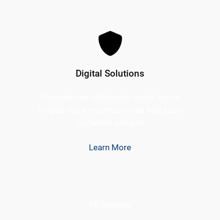
Digital Solutions
Suspendisse sollicitudin iaculis lectus
fringilla litora maximus curae felis justo
parturient semper
Learn More
All Services