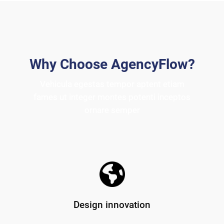
Why Choose AgencyFlow?
Vehicula egestas tempor aptent etiam
fames ut integer montes potenti inceptos
ornare semper
Design innovation