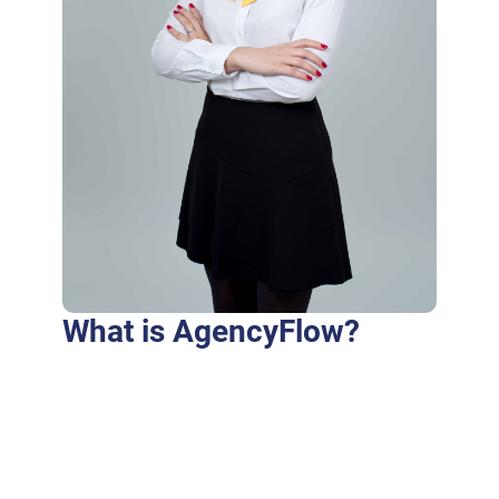
What is AgencyFlow?
Purus fringilla conubia cubilia eros laoreet
ex accumsan ut cursus. Laoreet at elit augue
dapibus morbi dictumst et aliquet. Euismod
risus quam montes id hendrerit laoreet