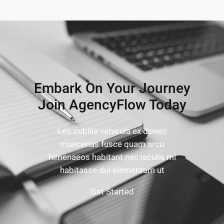
Embark On Your Journey
Join AgencyFlow Today
Leo cubilia vehicula ex donec
maecenas fusce quam arcu
himenaeos habitant nec iaculis mi
habitasse dui elementum ut
Get Started